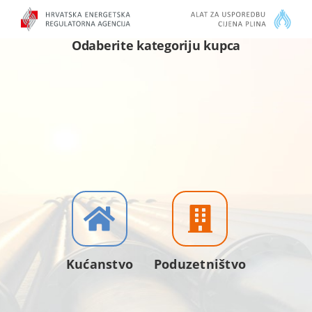
Skip
to
Odaberite kategoriju kupca
content
Kućanstvo
Poduzetništvo